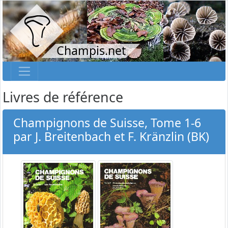
Champis.net
Livres de référence
Champignons de Suisse, Tome 1-6
par J. Breitenbach et F. Kränzlin (BK)