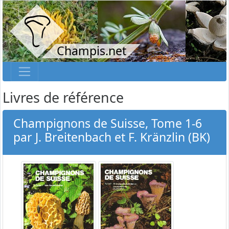
Champis.net
Livres de référence
Champignons de Suisse, Tome 1-6
par J. Breitenbach et F. Kränzlin (BK)