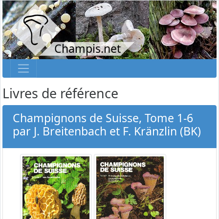
Champis.net
Livres de référence
Champignons de Suisse, Tome 1-6
par J. Breitenbach et F. Kränzlin (BK)