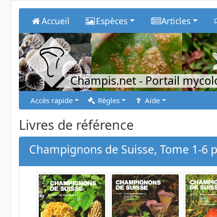
Accueil
Espèces
Articles
Champis.net
- Portail myco
Accès rapide
Règles
Aide
Livres de référence
Champignons de Suisse, Tome 1-6 par