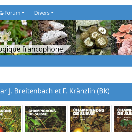
Forum
Divers
logique francophone
 J. Breitenbach et F. Kränzlin (BK)