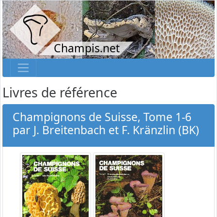
Champis.net
Livres de référence
Champignons de Suisse, Tome 1-6
par J. Breitenbach et F. Kränzlin (BK)