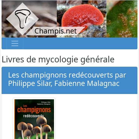
Champis.net
Livres de mycologie générale
Les champignons redécouverts par
Philippe Silar, Fabienne Malagnac