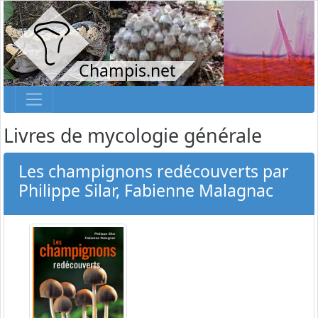
Champis.net
Livres de mycologie générale
Les champignons redécouverts par
Philippe Silar, Fabienne Malagnac