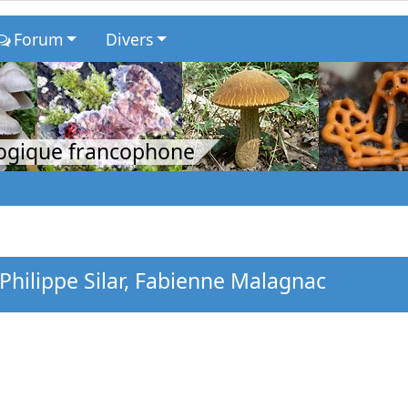
Forum
Divers
logique francophone
hilippe Silar, Fabienne Malagnac