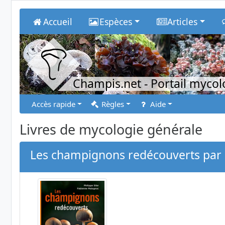
Accueil
Espèces
Articles
Champis.net
- Portail myco
Accès rapide
Règles
Aide
Livres de mycologie générale
Les champignons redécouverts par P