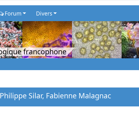
Forum
Divers
logique francophone
hilippe Silar, Fabienne Malagnac