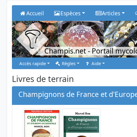
Accueil
Espèces
Articles
Champis.net
- Portail myco
Accès rapide
Règles
Aide
Livres de terrain
Champignons de France et d'Europe