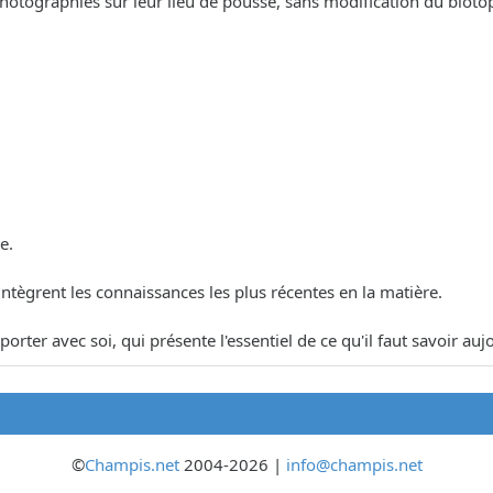
ographiés sur leur lieu de pousse, sans modification du biotope, af
e.
 intègrent les connaissances les plus récentes en la matière.
porter avec soi, qui présente l'essentiel de ce qu'il faut savoir a
©
Champis.net
2004-2026 |
info@champis.net