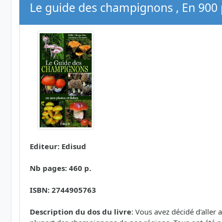
Le guide des champignons , En 900 p
Editeur: Edisud
Nb pages: 460 p.
ISBN: 2744905763
Description du dos du livre
: Vous avez décidé d'aller