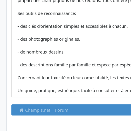
plupart des champignons de nos régions. Tous ont été phot
Ses outils de reconnaissance:
- des clés d'orientation simples et accessibles à chacun,
- des photographies originales,
- de nombreux dessins,
- des descriptions famille par famille et espèce par espèc
Concernant leur toxicité ou leur comestibilité, les textes
Un guide, pratique, esthétique, facile à consulter et à em
Champis.net
Forum