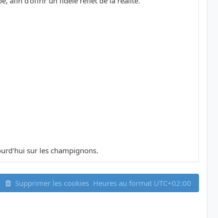
in d'offrir un fidèle reflet de la réalité.
ujourd'hui sur les champignons.
Supprimer les cookies
Heures au format
UTC+02:00