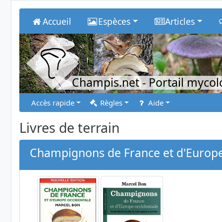
Accueil
Espèces
Articles
Champis.net
- Portail myco
Accès rapide
Règles
Aide
Livres de terrain
Champignons de France et d'Europe