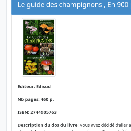
Le guide des champignons , En 900 p
Editeur: Edisud
Nb pages: 460 p.
ISBN: 2744905763
Description du dos du livre
: Vous avez décidé d'aller