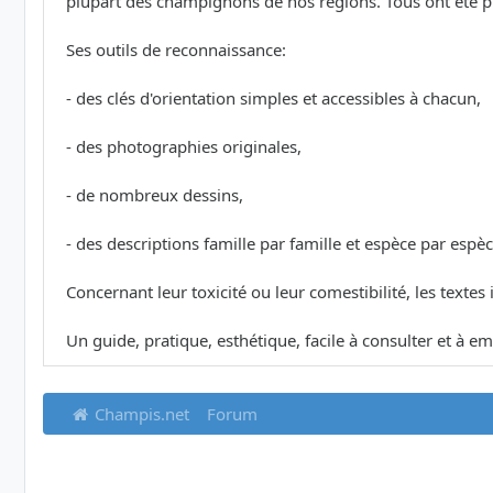
plupart des champignons de nos régions. Tous ont été phot
Ses outils de reconnaissance:
- des clés d'orientation simples et accessibles à chacun,
- des photographies originales,
- de nombreux dessins,
- des descriptions famille par famille et espèce par espèc
Concernant leur toxicité ou leur comestibilité, les textes
Un guide, pratique, esthétique, facile à consulter et à em
Champis.net
Forum