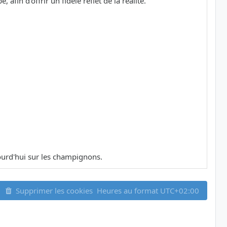
in d'offrir un fidèle reflet de la réalité.
ujourd'hui sur les champignons.
Supprimer les cookies
Heures au format
UTC+02:00