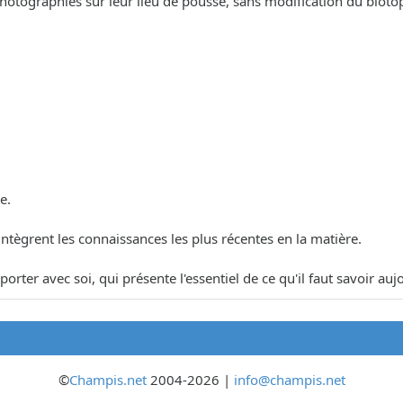
ographiés sur leur lieu de pousse, sans modification du biotope, af
e.
 intègrent les connaissances les plus récentes en la matière.
porter avec soi, qui présente l'essentiel de ce qu'il faut savoir a
©
Champis.net
2004-2026 |
info@champis.net