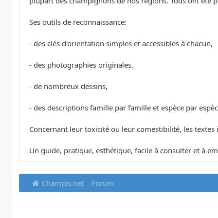
plupart des champignons de nos régions. Tous ont été phot
Ses outils de reconnaissance:
- des clés d'orientation simples et accessibles à chacun,
- des photographies originales,
- de nombreux dessins,
- des descriptions famille par famille et espèce par espèc
Concernant leur toxicité ou leur comestibilité, les textes
Un guide, pratique, esthétique, facile à consulter et à em
Champis.net
Forum