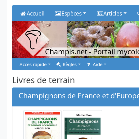
Accueil
Espèces
Articles
Champis.net
- Portail myco
Accès rapide
Règles
Aide
Livres de terrain
Champignons de France et d'Europe