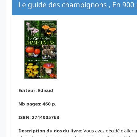
Le guide des champignons , En 900 p
Editeur: Edisud
Nb pages: 460 p.
ISBN: 2744905763
Description du dos du livre
: Vous avez décidé d'aller