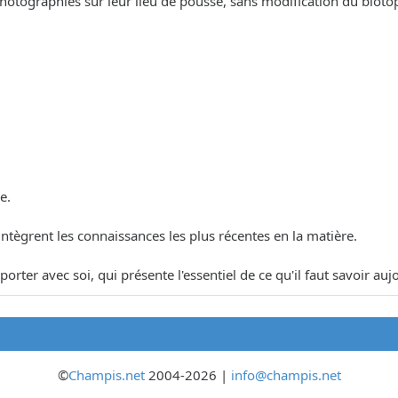
ographiés sur leur lieu de pousse, sans modification du biotope, af
e.
 intègrent les connaissances les plus récentes en la matière.
porter avec soi, qui présente l'essentiel de ce qu'il faut savoir a
©
Champis.net
2004-2026 |
info@champis.net