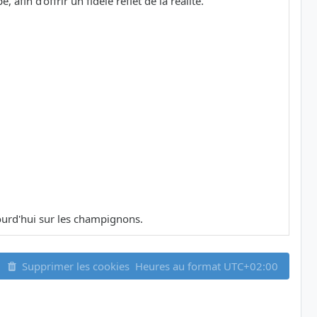
in d'offrir un fidèle reflet de la réalité.
ujourd'hui sur les champignons.
Supprimer les cookies
Heures au format
UTC+02:00