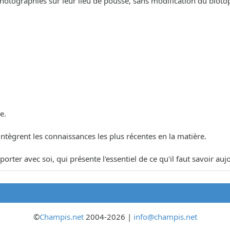
ographiés sur leur lieu de pousse, sans modification du biotope, af
e.
 intègrent les connaissances les plus récentes en la matière.
porter avec soi, qui présente l'essentiel de ce qu'il faut savoir a
©
Champis.net
2004-2026 |
info@champis.net