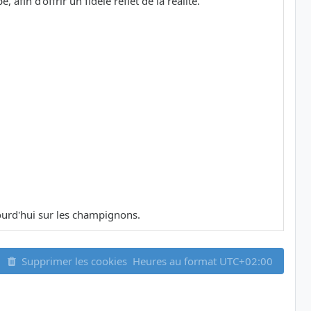
in d'offrir un fidèle reflet de la réalité.
ujourd'hui sur les champignons.
Supprimer les cookies
Heures au format
UTC+02:00