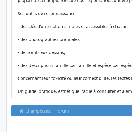
plupart des champignons de nos régions. Tous ont été phot
Ses outils de reconnaissance:
- des clés d'orientation simples et accessibles à chacun,
- des photographies originales,
- de nombreux dessins,
- des descriptions famille par famille et espèce par espèc
Concernant leur toxicité ou leur comestibilité, les textes
Un guide, pratique, esthétique, facile à consulter et à em
Champis.net
Forum