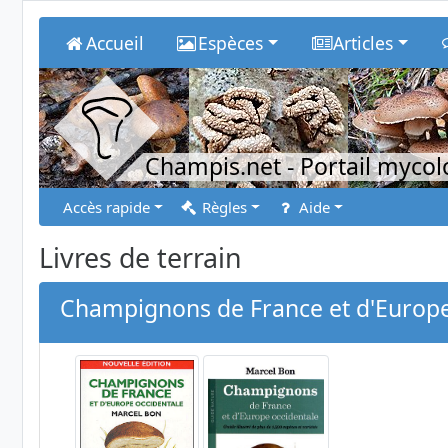
Accueil
Espèces
Articles
Champis.net
- Portail myco
Accès rapide
Règles
Aide
Livres de terrain
Champignons de France et d'Europe