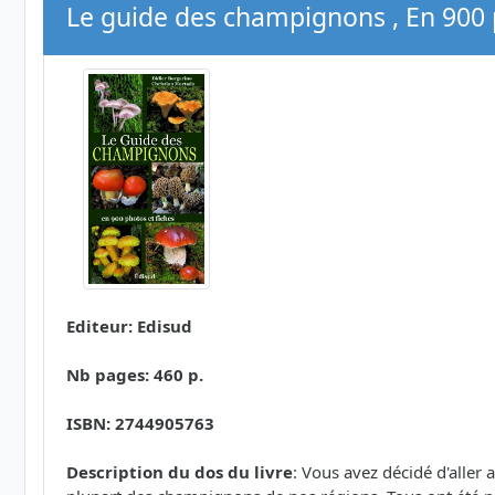
Le guide des champignons , En 900 p
Editeur: Edisud
Nb pages: 460 p.
ISBN: 2744905763
Description du dos du livre
: Vous avez décidé d'aller