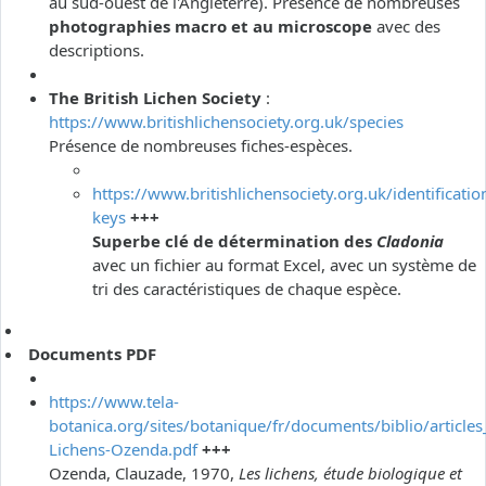
au sud-ouest de l'Angleterre). Présence de nombreuses
photographies macro et au microscope
avec des
descriptions.
The British Lichen Society
:
https://www.britishlichensociety.org.uk/species
Présence de nombreuses fiches-espèces.
https://www.britishlichensociety.org.uk/identificatio
keys
+++
Superbe clé de détermination des
Cladonia
avec un fichier au format Excel, avec un système de
tri des caractéristiques de chaque espèce.
Documents PDF
https://www.tela-
botanica.org/sites/botanique/fr/documents/biblio/articles
Lichens-Ozenda.pdf
+++
Ozenda, Clauzade, 1970,
Les lichens, étude biologique et