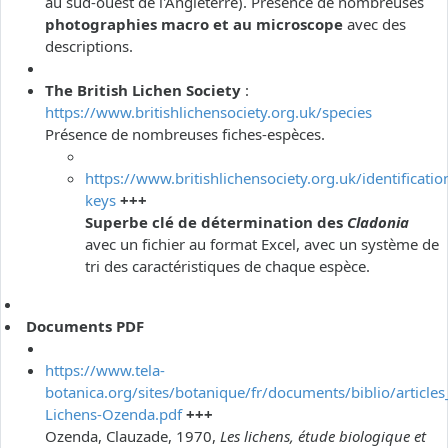
au sud-ouest de l'Angleterre). Présence de nombreuses
photographies macro et au microscope
avec des
descriptions.
The British Lichen Society
:
https://www.britishlichensociety.org.uk/species
Présence de nombreuses fiches-espèces.
https://www.britishlichensociety.org.uk/identificatio
keys
+++
Superbe clé de détermination des
Cladonia
avec un fichier au format Excel, avec un système de
tri des caractéristiques de chaque espèce.
Documents PDF
https://www.tela-
botanica.org/sites/botanique/fr/documents/biblio/articles
Lichens-Ozenda.pdf
+++
Ozenda, Clauzade, 1970,
Les lichens, étude biologique et