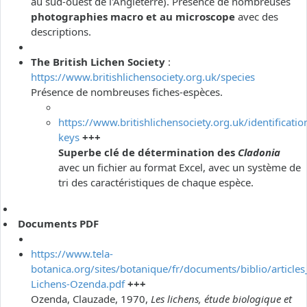
au sud-ouest de l'Angleterre). Présence de nombreuses
photographies macro et au microscope
avec des
descriptions.
The British Lichen Society
:
https://www.britishlichensociety.org.uk/species
Présence de nombreuses fiches-espèces.
https://www.britishlichensociety.org.uk/identificatio
keys
+++
Superbe clé de détermination des
Cladonia
avec un fichier au format Excel, avec un système de
tri des caractéristiques de chaque espèce.
Documents PDF
https://www.tela-
botanica.org/sites/botanique/fr/documents/biblio/articles
Lichens-Ozenda.pdf
+++
Ozenda, Clauzade, 1970,
Les lichens, étude biologique et