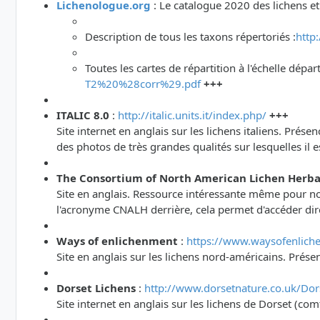
Lichenologue.org
: Le catalogue 2020 des lichens e
Description de tous les taxons répertoriés :
http
Toutes les cartes de répartition à l'échelle dép
T2%20%28corr%29.pdf
+++
ITALIC 8.0
:
http://italic.units.it/index.php/
+++
Site internet en anglais sur les lichens italiens. Pré
des photos de très grandes qualités sur lesquelles il 
The Consortium of North American Lichen Herba
Site en anglais. Ressource intéressante même pour nos
l'acronyme CNALH derrière, cela permet d'accéder dire
Ways of enlichenment
:
https://www.waysofenlich
Site en anglais sur les lichens nord-américains. Prése
Dorset Lichens
:
http://www.dorsetnature.co.uk/Dors
Site internet en anglais sur les lichens de Dorset (c