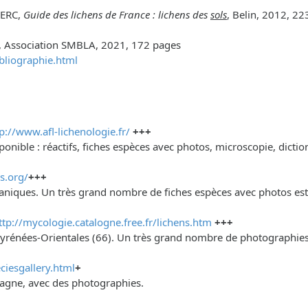
LERC,
Guide des lichens de France : lichens des
sols
, Belin, 2012, 2
, Association SMBLA, 2021, 172 pages
bliographie.html
p://www.afl-lichenologie.fr/
+++
ponible : réactifs, fiches espèces avec photos, microscopie, dict
s.org/
+++
éaniques. Un très grand nombre de fiches espèces avec photos est 
ttp://mycologie.catalogne.free.fr/lichens.htm
+++
yrénées-Orientales (66). Un très grand nombre de photographies v
ciesgallery.html
+
etagne, avec des photographies.