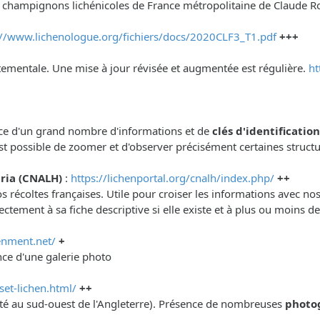
t champignons lichénicoles de France métropolitaine de Claude R
://www.lichenologue.org/fichiers/docs/2020CLF3_T1.pdf
+++
artementale. Une mise à jour révisée et augmentée est régulière.
ht
sence d'un grand nombre d'informations et de
clés d'identificatio
est possible de zoomer et d'observer précisément certaines struct
ria (CNALH)
:
https://lichenportal.org/cnalh/index.php/
++
 récoltes françaises. Utile pour croiser les informations avec no
ctement à sa fiche descriptive si elle existe et à plus ou moins 
enment.net/
+
nce d'une galerie photo
et-lichen.html/
++
omté au sud-ouest de l'Angleterre). Présence de nombreuses
photo