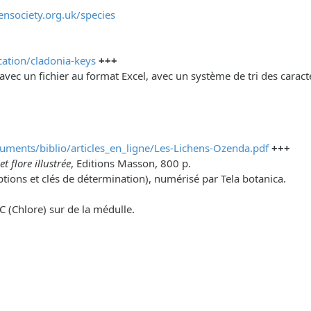
ensociety.org.uk/species
ication/cladonia-keys
+++
avec un fichier au format Excel, avec un système de tri des carac
cuments/biblio/articles_en_ligne/Les-Lichens-Ozenda.pdf
+++
t flore illustrée
, Editions Masson, 800 p.
tions et clés de détermination), numérisé par Tela botanica.
 C (Chlore) sur de la médulle.