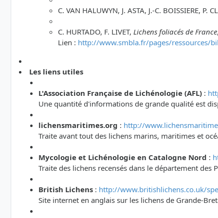
C. VAN HALUWYN, J. ASTA, J.-C. BOISSIERE, P. C
C. HURTADO, F. LIVET,
Lichens foliacés de France
Lien :
http://www.smbla.fr/pages/ressources/bi
Les liens utiles
L'Association Française de Lichénologie (AFL)
:
htt
Une quantité d'informations de grande qualité est dis
lichensmaritimes.org
:
http://www.lichensmaritime
Traite avant tout des lichens marins, maritimes et oc
Mycologie et Lichénologie en Catalogne Nord
:
h
Traite des lichens recensés dans le département des P
British Lichens
:
http://www.britishlichens.co.uk/spe
Site internet en anglais sur les lichens de Grande-Br