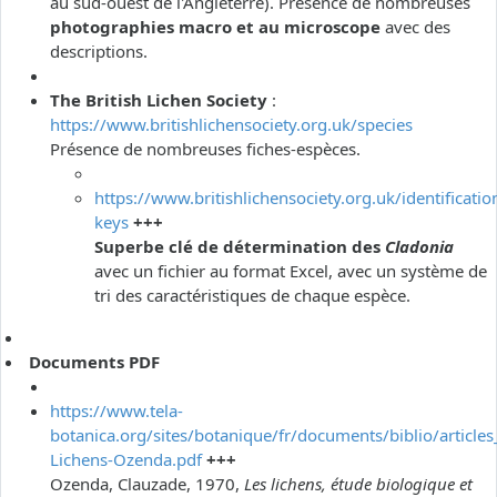
au sud-ouest de l'Angleterre). Présence de nombreuses
photographies macro et au microscope
avec des
descriptions.
The British Lichen Society
:
https://www.britishlichensociety.org.uk/species
Présence de nombreuses fiches-espèces.
https://www.britishlichensociety.org.uk/identificatio
keys
+++
Superbe clé de détermination des
Cladonia
avec un fichier au format Excel, avec un système de
tri des caractéristiques de chaque espèce.
Documents PDF
https://www.tela-
botanica.org/sites/botanique/fr/documents/biblio/articles
Lichens-Ozenda.pdf
+++
Ozenda, Clauzade, 1970,
Les lichens, étude biologique et