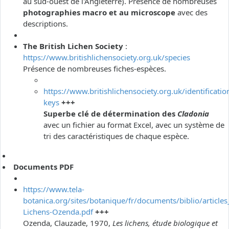
au sud-ouest de l'Angleterre). Présence de nombreuses
photographies macro et au microscope
avec des
descriptions.
The British Lichen Society
:
https://www.britishlichensociety.org.uk/species
Présence de nombreuses fiches-espèces.
https://www.britishlichensociety.org.uk/identificatio
keys
+++
Superbe clé de détermination des
Cladonia
avec un fichier au format Excel, avec un système de
tri des caractéristiques de chaque espèce.
Documents PDF
https://www.tela-
botanica.org/sites/botanique/fr/documents/biblio/articles
Lichens-Ozenda.pdf
+++
Ozenda, Clauzade, 1970,
Les lichens, étude biologique et