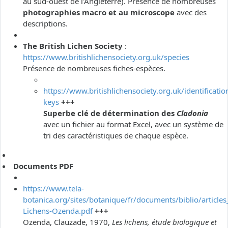
au sud-ouest de l'Angleterre). Présence de nombreuses
photographies macro et au microscope
avec des
descriptions.
The British Lichen Society
:
https://www.britishlichensociety.org.uk/species
Présence de nombreuses fiches-espèces.
https://www.britishlichensociety.org.uk/identificatio
keys
+++
Superbe clé de détermination des
Cladonia
avec un fichier au format Excel, avec un système de
tri des caractéristiques de chaque espèce.
Documents PDF
https://www.tela-
botanica.org/sites/botanique/fr/documents/biblio/articles
Lichens-Ozenda.pdf
+++
Ozenda, Clauzade, 1970,
Les lichens, étude biologique et