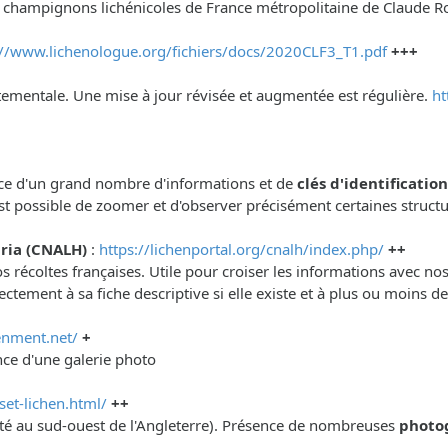
t champignons lichénicoles de France métropolitaine de Claude R
://www.lichenologue.org/fichiers/docs/2020CLF3_T1.pdf
+++
artementale. Une mise à jour révisée et augmentée est régulière.
ht
sence d'un grand nombre d'informations et de
clés d'identificatio
est possible de zoomer et d'observer précisément certaines struct
ria (CNALH)
:
https://lichenportal.org/cnalh/index.php/
++
 récoltes françaises. Utile pour croiser les informations avec no
ctement à sa fiche descriptive si elle existe et à plus ou moins 
enment.net/
+
nce d'une galerie photo
et-lichen.html/
++
omté au sud-ouest de l'Angleterre). Présence de nombreuses
photo