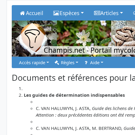
Accueil
Espèces
Articles
Champis.net
- Portail myco
Accès rapide
Règles
Aide
Documents et références pour la
Les guides de détermination indispensables
C. VAN HALUWYN, J. ASTA,
Guide des lichens de 
Attention : deux précédentes éditions ont été remp
C. VAN HALUWYN, J. ASTA, M. BERTRAND,
Guide