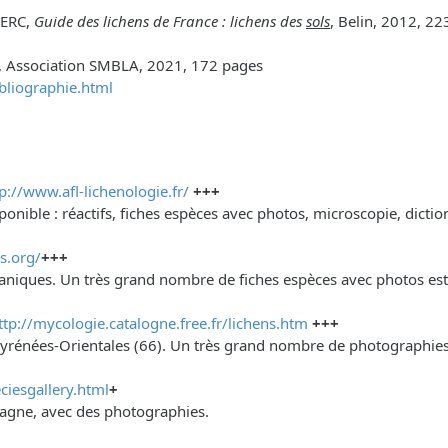
LERC,
Guide des lichens de France : lichens des
sols
, Belin, 2012, 2
, Association SMBLA, 2021, 172 pages
bliographie.html
p://www.afl-lichenologie.fr/
+++
ponible : réactifs, fiches espèces avec photos, microscopie, dict
s.org/
+++
éaniques. Un très grand nombre de fiches espèces avec photos est 
ttp://mycologie.catalogne.free.fr/lichens.htm
+++
yrénées-Orientales (66). Un très grand nombre de photographies v
ciesgallery.html
+
etagne, avec des photographies.