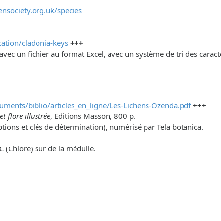
ensociety.org.uk/species
ication/cladonia-keys
+++
avec un fichier au format Excel, avec un système de tri des carac
cuments/biblio/articles_en_ligne/Les-Lichens-Ozenda.pdf
+++
t flore illustrée
, Editions Masson, 800 p.
tions et clés de détermination), numérisé par Tela botanica.
 C (Chlore) sur de la médulle.