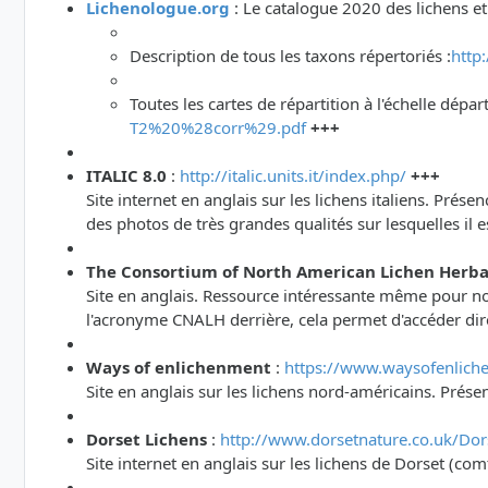
Lichenologue.org
: Le catalogue 2020 des lichens e
Description de tous les taxons répertoriés :
http
Toutes les cartes de répartition à l'échelle dép
T2%20%28corr%29.pdf
+++
ITALIC 8.0
:
http://italic.units.it/index.php/
+++
Site internet en anglais sur les lichens italiens. Pré
des photos de très grandes qualités sur lesquelles il 
The Consortium of North American Lichen Herba
Site en anglais. Ressource intéressante même pour nos
l'acronyme CNALH derrière, cela permet d'accéder dire
Ways of enlichenment
:
https://www.waysofenlich
Site en anglais sur les lichens nord-américains. Prése
Dorset Lichens
:
http://www.dorsetnature.co.uk/Dors
Site internet en anglais sur les lichens de Dorset (c