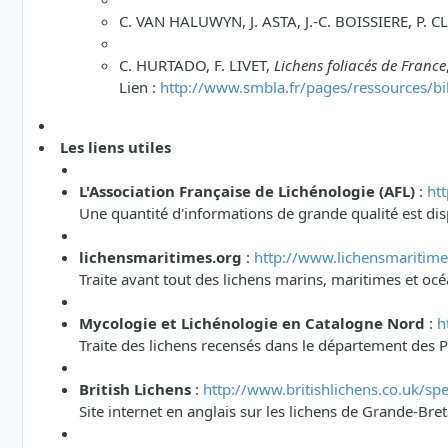
C. VAN HALUWYN, J. ASTA, J.-C. BOISSIERE, P. C
C. HURTADO, F. LIVET,
Lichens foliacés de France
Lien :
http://www.smbla.fr/pages/ressources/bi
Les liens utiles
L'Association Française de Lichénologie (AFL)
:
htt
Une quantité d'informations de grande qualité est dis
lichensmaritimes.org
:
http://www.lichensmaritime
Traite avant tout des lichens marins, maritimes et oc
Mycologie et Lichénologie en Catalogne Nord
:
h
Traite des lichens recensés dans le département des P
British Lichens
:
http://www.britishlichens.co.uk/spe
Site internet en anglais sur les lichens de Grande-Br