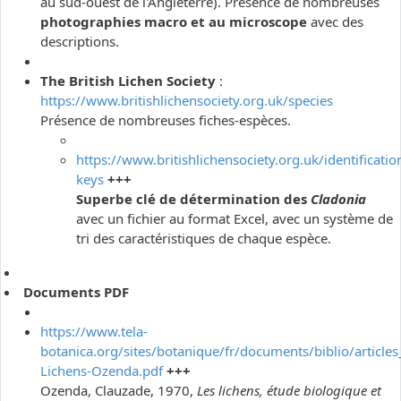
au sud-ouest de l'Angleterre). Présence de nombreuses
photographies macro et au microscope
avec des
descriptions.
The British Lichen Society
:
https://www.britishlichensociety.org.uk/species
Présence de nombreuses fiches-espèces.
https://www.britishlichensociety.org.uk/identificatio
keys
+++
Superbe clé de détermination des
Cladonia
avec un fichier au format Excel, avec un système de
tri des caractéristiques de chaque espèce.
Documents PDF
https://www.tela-
botanica.org/sites/botanique/fr/documents/biblio/articles
Lichens-Ozenda.pdf
+++
Ozenda, Clauzade, 1970,
Les lichens, étude biologique et