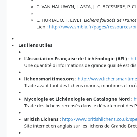
C. VAN HALUWYN, J. ASTA, J.-C. BOISSIERE, P. C
C. HURTADO, F. LIVET,
Lichens foliacés de France
Lien :
http://www.smbla.fr/pages/ressources/bi
Les liens utiles
L'Association Française de Lichénologie (AFL)
:
htt
Une quantité d'informations de grande qualité est dis
lichensmaritimes.org
:
http://www.lichensmaritime
Traite avant tout des lichens marins, maritimes et oc
Mycologie et Lichénologie en Catalogne Nord
:
h
Traite des lichens recensés dans le département des P
British Lichens
:
http://www.britishlichens.co.uk/spe
Site internet en anglais sur les lichens de Grande-Br