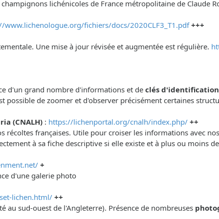
t champignons lichénicoles de France métropolitaine de Claude R
://www.lichenologue.org/fichiers/docs/2020CLF3_T1.pdf
+++
artementale. Une mise à jour révisée et augmentée est régulière.
ht
sence d'un grand nombre d'informations et de
clés d'identificatio
est possible de zoomer et d'observer précisément certaines struct
ria (CNALH)
:
https://lichenportal.org/cnalh/index.php/
++
 récoltes françaises. Utile pour croiser les informations avec no
ctement à sa fiche descriptive si elle existe et à plus ou moins 
enment.net/
+
nce d'une galerie photo
et-lichen.html/
++
omté au sud-ouest de l'Angleterre). Présence de nombreuses
photo