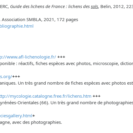
LERC,
Guide des lichens de France : lichens des
sols
, Belin, 2012, 2
, Association SMBLA, 2021, 172 pages
bliographie.html
p://www.afl-lichenologie.fr/
+++
ponible : réactifs, fiches espèces avec photos, microscopie, dict
s.org/
+++
éaniques. Un très grand nombre de fiches espèces avec photos est 
ttp://mycologie.catalogne.free.fr/lichens.htm
+++
yrénées-Orientales (66). Un très grand nombre de photographies v
ciesgallery.html
+
etagne, avec des photographies.