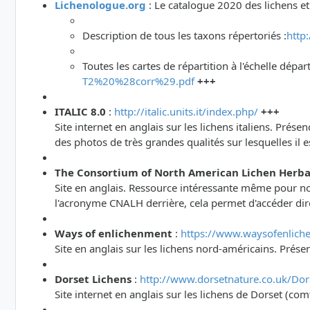
Lichenologue.org
: Le catalogue 2020 des lichens e
Description de tous les taxons répertoriés :
http
Toutes les cartes de répartition à l'échelle dép
T2%20%28corr%29.pdf
+++
ITALIC 8.0
:
http://italic.units.it/index.php/
+++
Site internet en anglais sur les lichens italiens. Pré
des photos de très grandes qualités sur lesquelles il 
The Consortium of North American Lichen Herba
Site en anglais. Ressource intéressante même pour nos
l'acronyme CNALH derrière, cela permet d'accéder dire
Ways of enlichenment
:
https://www.waysofenlich
Site en anglais sur les lichens nord-américains. Prése
Dorset Lichens
:
http://www.dorsetnature.co.uk/Dors
Site internet en anglais sur les lichens de Dorset (c