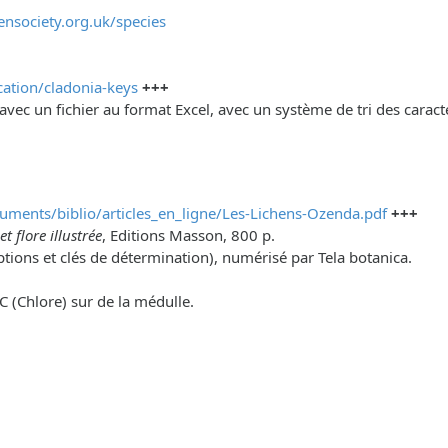
ensociety.org.uk/species
ication/cladonia-keys
+++
avec un fichier au format Excel, avec un système de tri des carac
cuments/biblio/articles_en_ligne/Les-Lichens-Ozenda.pdf
+++
t flore illustrée
, Editions Masson, 800 p.
tions et clés de détermination), numérisé par Tela botanica.
 C (Chlore) sur de la médulle.