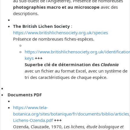
au sud-ouest de l'Angleterre). Présence de nombreuses
photographies macro et au microscope
avec des
descriptions.
The British Lichen Society
:
https://www.britishlichensociety.org.uk/species
Présence de nombreuses fiches-espèces.
https://www.britishlichensociety.org.uk/identificatio
keys
+++
Superbe clé de détermination des
Cladonia
avec un fichier au format Excel, avec un système de
tri des caractéristiques de chaque espèce.
Documents PDF
https://www.tela-
botanica.org/sites/botanique/fr/documents/biblio/articles
Lichens-Ozenda.pdf
+++
Ozenda, Clauzade, 1970,
Les lichens, étude biologique et