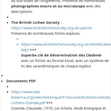
au sud-ouest de l'Angleterre). Présence de nombreuses
photographies macro et au microscope
avec des
descriptions.
The British Lichen Society
:
https://www.britishlichensociety.org.uk/species
Présence de nombreuses fiches-espèces.
https://www.britishlichensociety.org.uk/identificatio
keys
+++
Superbe clé de détermination des
Cladonia
avec un fichier au format Excel, avec un système de
tri des caractéristiques de chaque espèce.
Documents PDF
https://www.tela-
botanica.org/sites/botanique/fr/documents/biblio/articles
Lichens-Ozenda.pdf
+++
Ozenda, Clauzade, 1970,
Les lichens, étude biologique et