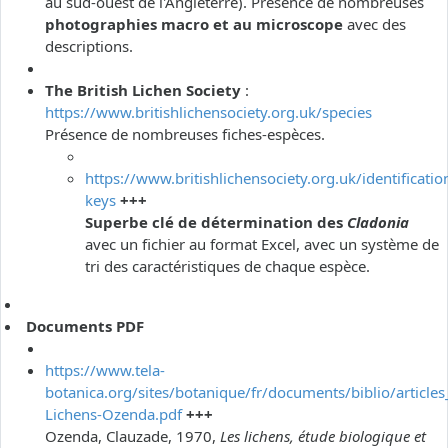
au sud-ouest de l'Angleterre). Présence de nombreuses
photographies macro et au microscope
avec des
descriptions.
The British Lichen Society
:
https://www.britishlichensociety.org.uk/species
Présence de nombreuses fiches-espèces.
https://www.britishlichensociety.org.uk/identificatio
keys
+++
Superbe clé de détermination des
Cladonia
avec un fichier au format Excel, avec un système de
tri des caractéristiques de chaque espèce.
Documents PDF
https://www.tela-
botanica.org/sites/botanique/fr/documents/biblio/articles
Lichens-Ozenda.pdf
+++
Ozenda, Clauzade, 1970,
Les lichens, étude biologique et