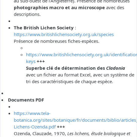
au sud-ouest de l'Angleterre). Présence de nombreuses
photographies macro et au microscope
avec des
descriptions.
The British Lichen Society
:
https://www.britishlichensociety.org.uk/species
Présence de nombreuses fiches-espèces.
https://www.britishlichensociety.org.uk/identificatio
keys
+++
Superbe clé de détermination des
Cladonia
avec un fichier au format Excel, avec un système de
tri des caractéristiques de chaque espèce.
Documents PDF
https://www.tela-
botanica.org/sites/botanique/fr/documents/biblio/articles
Lichens-Ozenda.pdf
+++
Ozenda, Clauzade, 1970,
Les lichens, étude biologique et