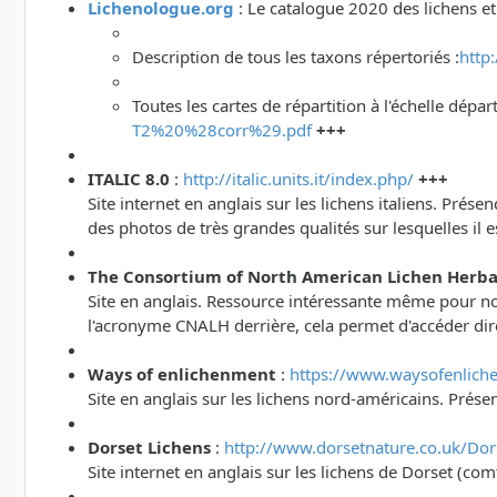
Lichenologue.org
: Le catalogue 2020 des lichens e
Description de tous les taxons répertoriés :
http
Toutes les cartes de répartition à l'échelle dép
T2%20%28corr%29.pdf
+++
ITALIC 8.0
:
http://italic.units.it/index.php/
+++
Site internet en anglais sur les lichens italiens. Pré
des photos de très grandes qualités sur lesquelles il 
The Consortium of North American Lichen Herba
Site en anglais. Ressource intéressante même pour nos
l'acronyme CNALH derrière, cela permet d'accéder dire
Ways of enlichenment
:
https://www.waysofenlich
Site en anglais sur les lichens nord-américains. Prése
Dorset Lichens
:
http://www.dorsetnature.co.uk/Dors
Site internet en anglais sur les lichens de Dorset (c