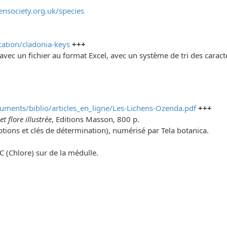
ensociety.org.uk/species
ication/cladonia-keys
+++
avec un fichier au format Excel, avec un système de tri des carac
cuments/biblio/articles_en_ligne/Les-Lichens-Ozenda.pdf
+++
t flore illustrée
, Editions Masson, 800 p.
tions et clés de détermination), numérisé par Tela botanica.
 C (Chlore) sur de la médulle.