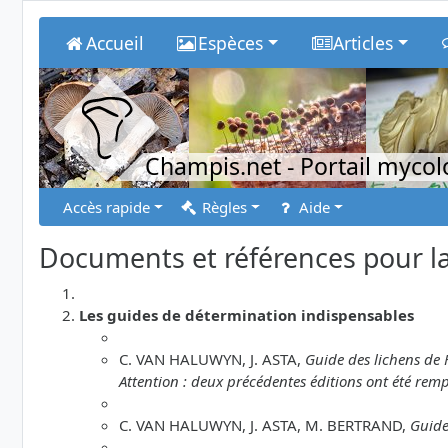
Accueil
Espèces
Articles
Champis.net
- Portail myco
Accès rapide
Règles
Aide
Documents et références pour la
Les guides de détermination indispensables
C. VAN HALUWYN, J. ASTA,
Guide des lichens de 
Attention : deux précédentes éditions ont été remp
C. VAN HALUWYN, J. ASTA, M. BERTRAND,
Guide