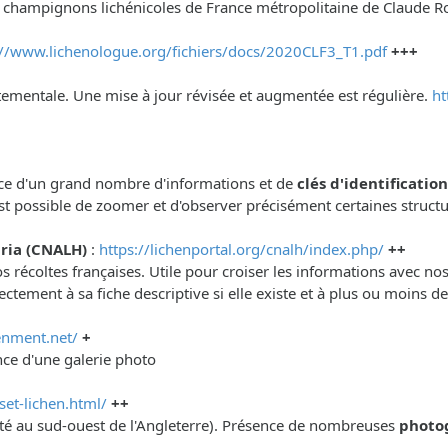
t champignons lichénicoles de France métropolitaine de Claude R
://www.lichenologue.org/fichiers/docs/2020CLF3_T1.pdf
+++
artementale. Une mise à jour révisée et augmentée est régulière.
ht
sence d'un grand nombre d'informations et de
clés d'identificatio
est possible de zoomer et d'observer précisément certaines struct
ria (CNALH)
:
https://lichenportal.org/cnalh/index.php/
++
 récoltes françaises. Utile pour croiser les informations avec no
ctement à sa fiche descriptive si elle existe et à plus ou moins 
enment.net/
+
nce d'une galerie photo
et-lichen.html/
++
omté au sud-ouest de l'Angleterre). Présence de nombreuses
photo