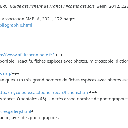
LERC,
Guide des lichens de France : lichens des
sols
, Belin, 2012, 2
, Association SMBLA, 2021, 172 pages
bliographie.html
p://www.afl-lichenologie.fr/
+++
ponible : réactifs, fiches espèces avec photos, microscopie, dict
s.org/
+++
éaniques. Un très grand nombre de fiches espèces avec photos est 
ttp://mycologie.catalogne.free.fr/lichens.htm
+++
yrénées-Orientales (66). Un très grand nombre de photographies v
ciesgallery.html
+
etagne, avec des photographies.