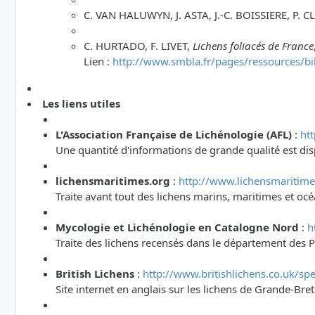
C. VAN HALUWYN, J. ASTA, J.-C. BOISSIERE, P. C
C. HURTADO, F. LIVET,
Lichens foliacés de France
Lien :
http://www.smbla.fr/pages/ressources/bi
Les liens utiles
L'Association Française de Lichénologie (AFL)
:
htt
Une quantité d'informations de grande qualité est dis
lichensmaritimes.org
:
http://www.lichensmaritime
Traite avant tout des lichens marins, maritimes et oc
Mycologie et Lichénologie en Catalogne Nord
:
h
Traite des lichens recensés dans le département des P
British Lichens
:
http://www.britishlichens.co.uk/spe
Site internet en anglais sur les lichens de Grande-Br