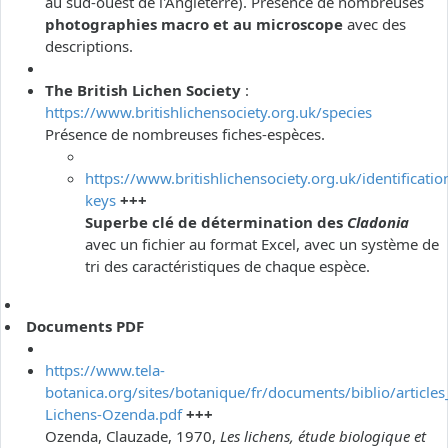
au sud-ouest de l'Angleterre). Présence de nombreuses
photographies macro et au microscope
avec des
descriptions.
The British Lichen Society
:
https://www.britishlichensociety.org.uk/species
Présence de nombreuses fiches-espèces.
https://www.britishlichensociety.org.uk/identificatio
keys
+++
Superbe clé de détermination des
Cladonia
avec un fichier au format Excel, avec un système de
tri des caractéristiques de chaque espèce.
Documents PDF
https://www.tela-
botanica.org/sites/botanique/fr/documents/biblio/articles
Lichens-Ozenda.pdf
+++
Ozenda, Clauzade, 1970,
Les lichens, étude biologique et