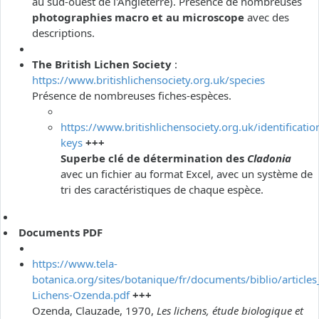
au sud-ouest de l'Angleterre). Présence de nombreuses
photographies macro et au microscope
avec des
descriptions.
The British Lichen Society
:
https://www.britishlichensociety.org.uk/species
Présence de nombreuses fiches-espèces.
https://www.britishlichensociety.org.uk/identificatio
keys
+++
Superbe clé de détermination des
Cladonia
avec un fichier au format Excel, avec un système de
tri des caractéristiques de chaque espèce.
Documents PDF
https://www.tela-
botanica.org/sites/botanique/fr/documents/biblio/articles
Lichens-Ozenda.pdf
+++
Ozenda, Clauzade, 1970,
Les lichens, étude biologique et