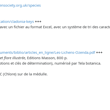
ensociety.org.uk/species
ication/cladonia-keys
+++
avec un fichier au format Excel, avec un système de tri des carac
cuments/biblio/articles_en_ligne/Les-Lichens-Ozenda.pdf
+++
t flore illustrée
, Editions Masson, 800 p.
tions et clés de détermination), numérisé par Tela botanica.
 C (Chlore) sur de la médulle.