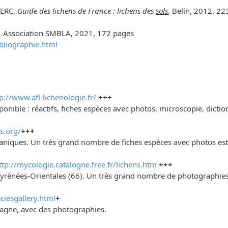
LERC,
Guide des lichens de France : lichens des
sols
, Belin, 2012, 2
, Association SMBLA, 2021, 172 pages
bliographie.html
p://www.afl-lichenologie.fr/
+++
ponible : réactifs, fiches espèces avec photos, microscopie, dict
s.org/
+++
éaniques. Un très grand nombre de fiches espèces avec photos est 
ttp://mycologie.catalogne.free.fr/lichens.htm
+++
yrénées-Orientales (66). Un très grand nombre de photographies v
ciesgallery.html
+
etagne, avec des photographies.