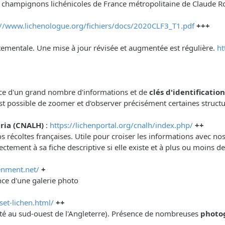
t champignons lichénicoles de France métropolitaine de Claude R
://www.lichenologue.org/fichiers/docs/2020CLF3_T1.pdf
+++
artementale. Une mise à jour révisée et augmentée est régulière.
ht
sence d'un grand nombre d'informations et de
clés d'identificatio
est possible de zoomer et d'observer précisément certaines struct
ria (CNALH)
:
https://lichenportal.org/cnalh/index.php/
++
 récoltes françaises. Utile pour croiser les informations avec no
ctement à sa fiche descriptive si elle existe et à plus ou moins 
enment.net/
+
nce d'une galerie photo
et-lichen.html/
++
omté au sud-ouest de l'Angleterre). Présence de nombreuses
photo