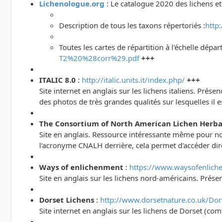
Lichenologue.org
: Le catalogue 2020 des lichens e
Description de tous les taxons répertoriés :
http
Toutes les cartes de répartition à l'échelle dép
T2%20%28corr%29.pdf
+++
ITALIC 8.0
:
http://italic.units.it/index.php/
+++
Site internet en anglais sur les lichens italiens. Pré
des photos de très grandes qualités sur lesquelles il 
The Consortium of North American Lichen Herba
Site en anglais. Ressource intéressante même pour nos
l'acronyme CNALH derrière, cela permet d'accéder dire
Ways of enlichenment
:
https://www.waysofenlich
Site en anglais sur les lichens nord-américains. Prése
Dorset Lichens
:
http://www.dorsetnature.co.uk/Dors
Site internet en anglais sur les lichens de Dorset (c