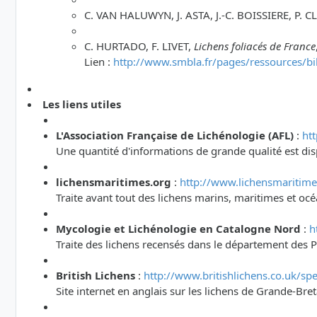
C. VAN HALUWYN, J. ASTA, J.-C. BOISSIERE, P. C
C. HURTADO, F. LIVET,
Lichens foliacés de France
Lien :
http://www.smbla.fr/pages/ressources/bi
Les liens utiles
L'Association Française de Lichénologie (AFL)
:
htt
Une quantité d'informations de grande qualité est dis
lichensmaritimes.org
:
http://www.lichensmaritime
Traite avant tout des lichens marins, maritimes et oc
Mycologie et Lichénologie en Catalogne Nord
:
h
Traite des lichens recensés dans le département des P
British Lichens
:
http://www.britishlichens.co.uk/spe
Site internet en anglais sur les lichens de Grande-Br