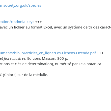
ensociety.org.uk/species
ication/cladonia-keys
+++
avec un fichier au format Excel, avec un système de tri des carac
cuments/biblio/articles_en_ligne/Les-Lichens-Ozenda.pdf
+++
t flore illustrée
, Editions Masson, 800 p.
tions et clés de détermination), numérisé par Tela botanica.
 C (Chlore) sur de la médulle.