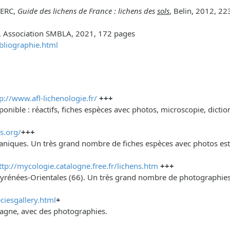
LERC,
Guide des lichens de France : lichens des
sols
, Belin, 2012, 2
, Association SMBLA, 2021, 172 pages
bliographie.html
p://www.afl-lichenologie.fr/
+++
ponible : réactifs, fiches espèces avec photos, microscopie, dict
s.org/
+++
éaniques. Un très grand nombre de fiches espèces avec photos est 
ttp://mycologie.catalogne.free.fr/lichens.htm
+++
yrénées-Orientales (66). Un très grand nombre de photographies v
ciesgallery.html
+
etagne, avec des photographies.