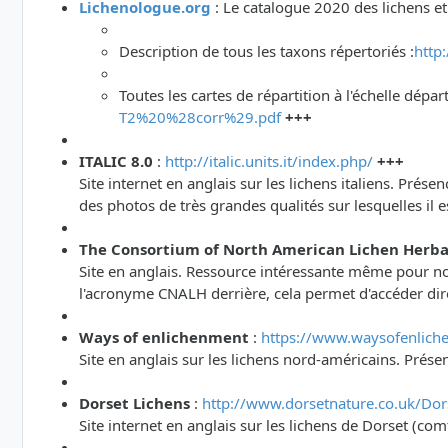
Lichenologue.org
: Le catalogue 2020 des lichens e
Description de tous les taxons répertoriés :
http
Toutes les cartes de répartition à l'échelle dép
T2%20%28corr%29.pdf
+++
ITALIC 8.0
:
http://italic.units.it/index.php/
+++
Site internet en anglais sur les lichens italiens. Pré
des photos de très grandes qualités sur lesquelles il 
The Consortium of North American Lichen Herba
Site en anglais. Ressource intéressante même pour nos
l'acronyme CNALH derrière, cela permet d'accéder dire
Ways of enlichenment
:
https://www.waysofenlich
Site en anglais sur les lichens nord-américains. Prése
Dorset Lichens
:
http://www.dorsetnature.co.uk/Dors
Site internet en anglais sur les lichens de Dorset (c