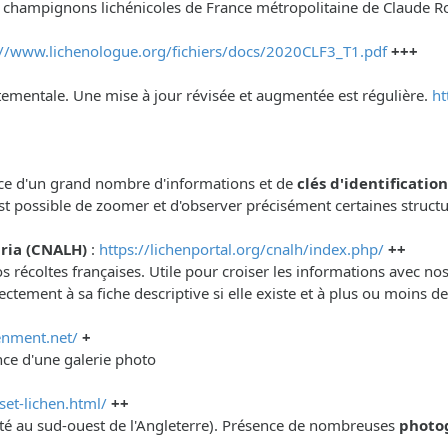
t champignons lichénicoles de France métropolitaine de Claude R
://www.lichenologue.org/fichiers/docs/2020CLF3_T1.pdf
+++
artementale. Une mise à jour révisée et augmentée est régulière.
ht
sence d'un grand nombre d'informations et de
clés d'identificatio
est possible de zoomer et d'observer précisément certaines struct
ria (CNALH)
:
https://lichenportal.org/cnalh/index.php/
++
 récoltes françaises. Utile pour croiser les informations avec no
ctement à sa fiche descriptive si elle existe et à plus ou moins 
enment.net/
+
nce d'une galerie photo
et-lichen.html/
++
omté au sud-ouest de l'Angleterre). Présence de nombreuses
photo