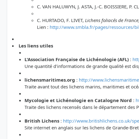
C. VAN HALUWYN, J. ASTA, J.-C. BOISSIERE, P. C
C. HURTADO, F. LIVET,
Lichens foliacés de France
Lien :
http://www.smbla.fr/pages/ressources/bi
Les liens utiles
L'Association Française de Lichénologie (AFL)
:
htt
Une quantité d'informations de grande qualité est dis
lichensmaritimes.org
:
http://www.lichensmaritime
Traite avant tout des lichens marins, maritimes et oc
Mycologie et Lichénologie en Catalogne Nord
:
h
Traite des lichens recensés dans le département des P
British Lichens
:
http://www.britishlichens.co.uk/spe
Site internet en anglais sur les lichens de Grande-Br