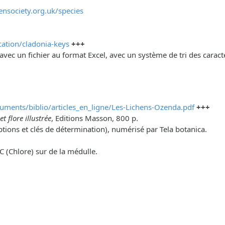
ensociety.org.uk/species
ication/cladonia-keys
+++
avec un fichier au format Excel, avec un système de tri des carac
cuments/biblio/articles_en_ligne/Les-Lichens-Ozenda.pdf
+++
t flore illustrée
, Editions Masson, 800 p.
tions et clés de détermination), numérisé par Tela botanica.
 C (Chlore) sur de la médulle.