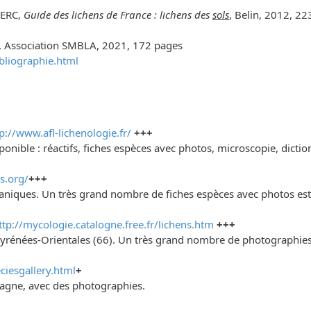
LERC,
Guide des lichens de France : lichens des
sols
, Belin, 2012, 2
, Association SMBLA, 2021, 172 pages
bliographie.html
p://www.afl-lichenologie.fr/
+++
ponible : réactifs, fiches espèces avec photos, microscopie, dict
s.org/
+++
éaniques. Un très grand nombre de fiches espèces avec photos est 
ttp://mycologie.catalogne.free.fr/lichens.htm
+++
yrénées-Orientales (66). Un très grand nombre de photographies v
ciesgallery.html
+
etagne, avec des photographies.