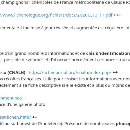
t champignons lichénicoles de France métropolitaine de Claude R
://www.lichenologue.org/fichiers/docs/2020CLF3_T1.pdf
+++
artementale. Une mise à jour révisée et augmentée est régulière.
ht
sence d'un grand nombre d'informations et de
clés d'identificatio
est possible de zoomer et d'observer précisément certaines struct
ria (CNALH)
:
https://lichenportal.org/cnalh/index.php/
++
 récoltes françaises. Utile pour croiser les informations avec no
ctement à sa fiche descriptive si elle existe et à plus ou moins 
enment.net/
+
nce d'une galerie photo
et-lichen.html/
++
omté au sud-ouest de l'Angleterre). Présence de nombreuses
photo