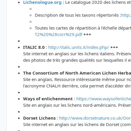
Lichenologue.org
: Le catalogue 2020 des lichens e
Description de tous les taxons répertoriés :
http
Toutes les cartes de répartition à l'échelle dép
T2%20%28corr%29.pdf
+++
ITALIC 8.0
:
http://italic.units.it/index.php/
+++
Site internet en anglais sur les lichens italiens. Pré
des photos de très grandes qualités sur lesquelles il 
The Consortium of North American Lichen Herba
Site en anglais. Ressource intéressante même pour nos
l'acronyme CNALH derrière, cela permet d'accéder dire
Ways of enlichenment
:
https://www.waysofenlich
Site en anglais sur les lichens nord-américains. Prése
Dorset Lichens
:
http://www.dorsetnature.co.uk/Dors
Site internet en anglais sur les lichens de Dorset (c