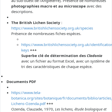
au sud-ouest de l'Angleterre). Présence de nombreuses
photographies macro et au microscope
avec des
descriptions.
The British Lichen Society
:
https://www.britishlichensociety.org.uk/species
Présence de nombreuses fiches-espèces.
https://www.britishlichensociety.org.uk/identificatio
keys
+++
Superbe clé de détermination des
Cladonia
avec un fichier au format Excel, avec un système de
tri des caractéristiques de chaque espèce.
Documents PDF
https://www.tela-
botanica.org/sites/botanique/fr/documents/biblio/articles
Lichens-Ozenda.pdf
+++
Ozenda, Clauzade, 1970,
Les lichens, étude biologique et