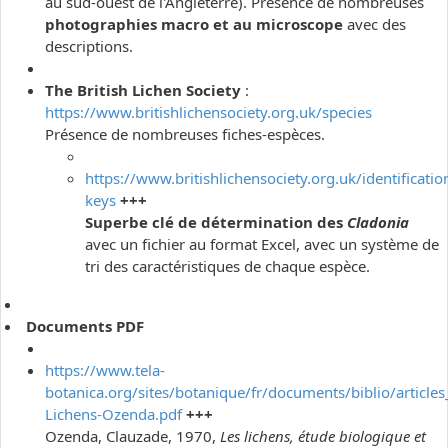
au sud-ouest de l'Angleterre). Présence de nombreuses
photographies macro et au microscope
avec des
descriptions.
The British Lichen Society
:
https://www.britishlichensociety.org.uk/species
Présence de nombreuses fiches-espèces.
https://www.britishlichensociety.org.uk/identificatio
keys
+++
Superbe clé de détermination des
Cladonia
avec un fichier au format Excel, avec un système de
tri des caractéristiques de chaque espèce.
Documents PDF
https://www.tela-
botanica.org/sites/botanique/fr/documents/biblio/articles
Lichens-Ozenda.pdf
+++
Ozenda, Clauzade, 1970,
Les lichens, étude biologique et