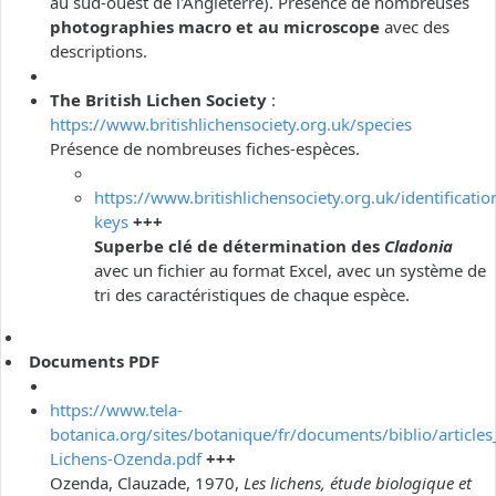
au sud-ouest de l'Angleterre). Présence de nombreuses
photographies macro et au microscope
avec des
descriptions.
The British Lichen Society
:
https://www.britishlichensociety.org.uk/species
Présence de nombreuses fiches-espèces.
https://www.britishlichensociety.org.uk/identificatio
keys
+++
Superbe clé de détermination des
Cladonia
avec un fichier au format Excel, avec un système de
tri des caractéristiques de chaque espèce.
Documents PDF
https://www.tela-
botanica.org/sites/botanique/fr/documents/biblio/articles
Lichens-Ozenda.pdf
+++
Ozenda, Clauzade, 1970,
Les lichens, étude biologique et