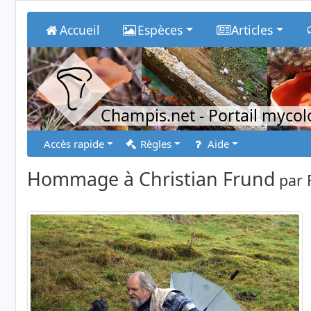
Accueil
Espèces
Articles
Champis.net
- Portail myco
Accès rapide
Règles
Aide
Hommage à Christian Frund
par