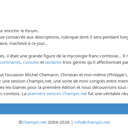
ur enrichir le forum.
brique consacrée aux descriptions, rubrique dont il sera pendant lo
aire, inachevé à ce jour...
il était une grande figure de la mycologie franc-comtoise... Il n
cortinaires
,
russules
et
lactaires
trois genres qu'il affectionnait pa
 l'occasion Michel Chemarin, Christian et moi-même (Philippe Lar
iser une session Champis.net, une sorte de mini-congrès entre me
-les-Dames pour la première édition et nous découvrions tous que
nc-comtois. La
première session Champis.net
fut une véritable réus
©
Champis.net
2004-2026 |
info@champis.net