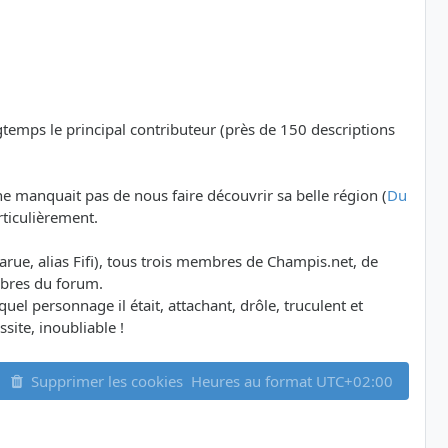
ngtemps le principal contributeur (près de 150 descriptions
e manquait pas de nous faire découvrir sa belle région (
Du
rticulièrement.
ue, alias Fifi), tous trois membres de Champis.net, de
mbres du forum.
l personnage il était, attachant, drôle, truculent et
site, inoubliable !
Supprimer les cookies
Heures au format
UTC+02:00