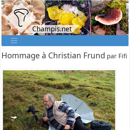
Champis.net
Hommage à Christian Frund
par
Fifi