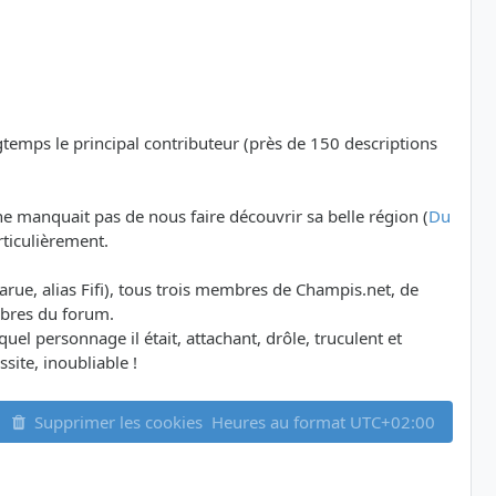
ngtemps le principal contributeur (près de 150 descriptions
e manquait pas de nous faire découvrir sa belle région (
Du
rticulièrement.
ue, alias Fifi), tous trois membres de Champis.net, de
mbres du forum.
l personnage il était, attachant, drôle, truculent et
site, inoubliable !
Supprimer les cookies
Heures au format
UTC+02:00