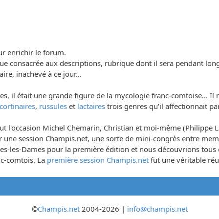
ur enrichir le forum.
brique consacrée aux descriptions, rubrique dont il sera pendant lo
aire, inachevé à ce jour...
il était une grande figure de la mycologie franc-comtoise... Il n
cortinaires
,
russules
et
lactaires
trois genres qu'il affectionnait pa
 l'occasion Michel Chemarin, Christian et moi-même (Philippe Lar
iser une session Champis.net, une sorte de mini-congrès entre me
-les-Dames pour la première édition et nous découvrions tous que
nc-comtois. La
première session Champis.net
fut une véritable réus
©
Champis.net
2004-2026 |
info@champis.net