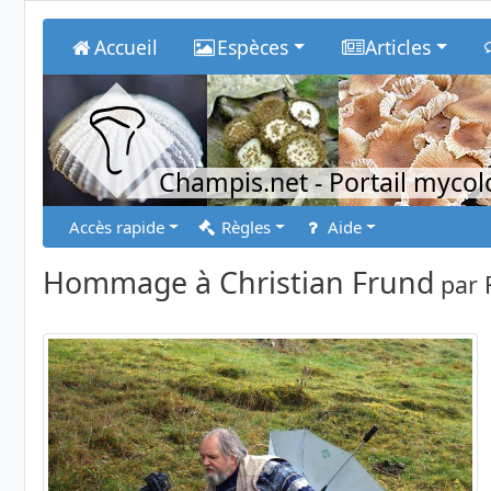
Accueil
Espèces
Articles
Champis.net
- Portail myco
Accès rapide
Règles
Aide
Hommage à Christian Frund
par