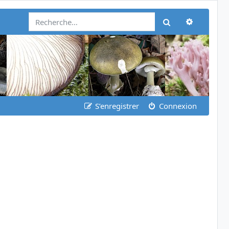
Recherch
Rechercher
S’enregistrer
Connexion