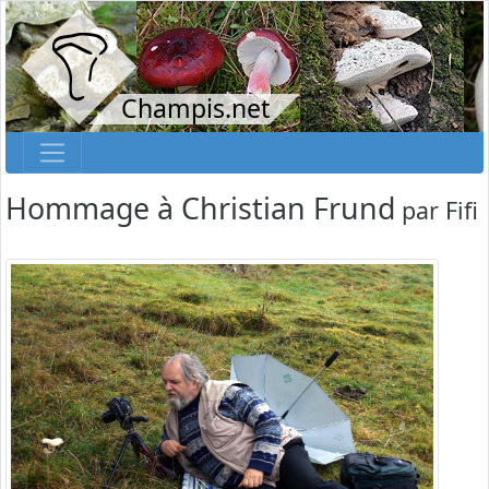
Champis.net
Hommage à Christian Frund
par
Fifi