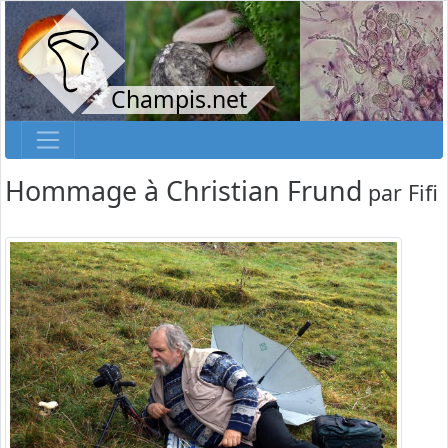
Champis.net
Hommage à Christian Frund
par
Fifi