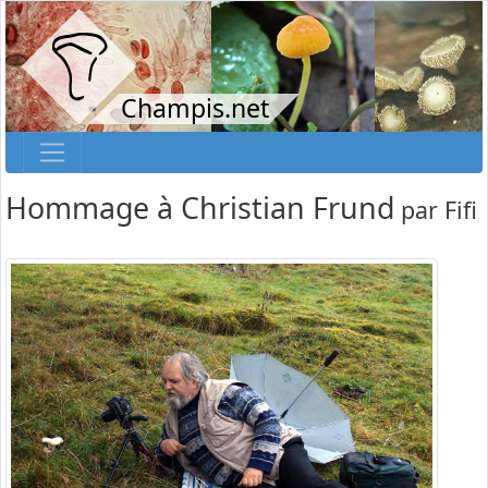
Champis.net
Hommage à Christian Frund
par
Fifi