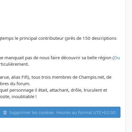
ngtemps le principal contributeur (près de 150 descriptions
e manquait pas de nous faire découvrir sa belle région (
Du
rticulièrement.
ue, alias Fifi), tous trois membres de Champis.net, de
mbres du forum.
l personnage il était, attachant, drôle, truculent et
site, inoubliable !
Supprimer les cookies
Heures au format
UTC+02:00