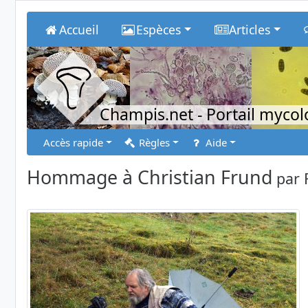
Accueil
Espèces
Articles
Champis.net
- Portail myco
Accès rapide
Règles
Aide
Hommage à Christian Frund
par