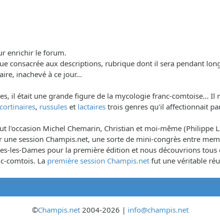
ur enrichir le forum.
brique consacrée aux descriptions, rubrique dont il sera pendant lo
aire, inachevé à ce jour...
il était une grande figure de la mycologie franc-comtoise... Il n
cortinaires
,
russules
et
lactaires
trois genres qu'il affectionnait pa
 l'occasion Michel Chemarin, Christian et moi-même (Philippe Lar
iser une session Champis.net, une sorte de mini-congrès entre me
-les-Dames pour la première édition et nous découvrions tous que
nc-comtois. La
première session Champis.net
fut une véritable réus
©
Champis.net
2004-2026 |
info@champis.net