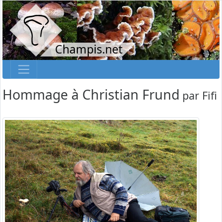
Champis.net
Hommage à Christian Frund
par
Fifi