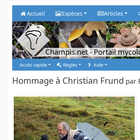
Accueil
Espèces
Articles
Champis.net
- Portail myco
Accès rapide
Règles
Aide
Hommage à Christian Frund
par