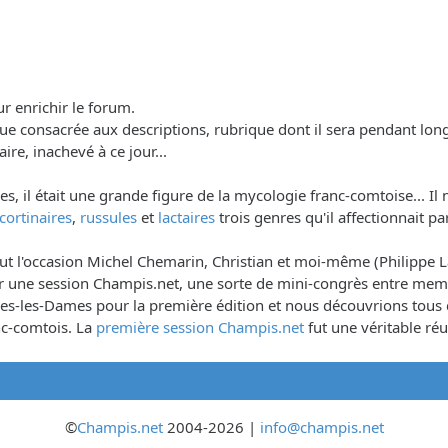
ur enrichir le forum.
brique consacrée aux descriptions, rubrique dont il sera pendant lo
aire, inachevé à ce jour...
il était une grande figure de la mycologie franc-comtoise... Il n
cortinaires
,
russules
et
lactaires
trois genres qu'il affectionnait pa
 l'occasion Michel Chemarin, Christian et moi-même (Philippe Lar
iser une session Champis.net, une sorte de mini-congrès entre me
-les-Dames pour la première édition et nous découvrions tous que
nc-comtois. La
première session Champis.net
fut une véritable réus
©
Champis.net
2004-2026 |
info@champis.net