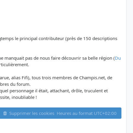
ngtemps le principal contributeur (près de 150 descriptions
e manquait pas de nous faire découvrir sa belle région (
Du
rticulièrement.
ue, alias Fifi), tous trois membres de Champis.net, de
mbres du forum.
l personnage il était, attachant, drôle, truculent et
site, inoubliable !
Supprimer les cookies
Heures au format
UTC+02:00