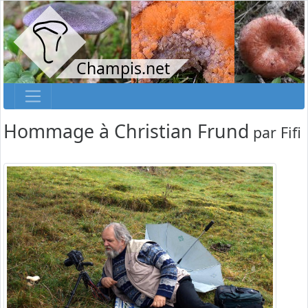
Champis.net
Hommage à Christian Frund
par
Fifi