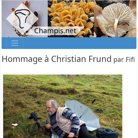
Champis.net
Hommage à Christian Frund
par
Fifi