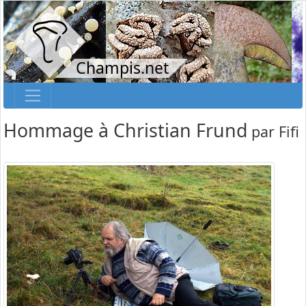
Champis.net
Hommage à Christian Frund
par
Fifi