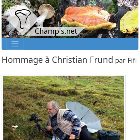
Champis.net
Hommage à Christian Frund
par
Fifi