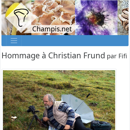
Champis.net
Hommage à Christian Frund
par
Fifi